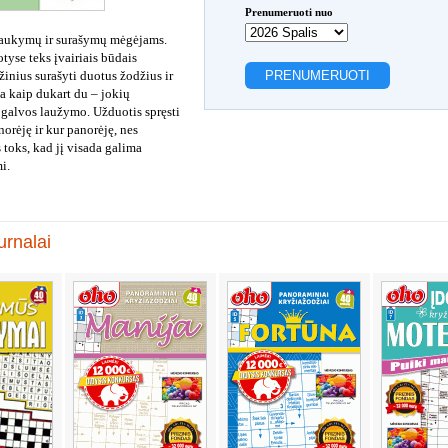
Prenumeruoti nuo
braukymų ir surašymų mėgėjams.
tyse teks įvairiais būdais
ėžinius surašyti duotus žodžius ir
ta kaip dukart du – jokių
 galvos laužymo. Užduotis spręsti
norėję ir kur panorėję, nes
 toks, kad jį visada galima
i.
rnalai