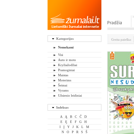
Kategorijos
Greita paieška:
Nemokami
Visi
Auto ir moto
Kryžiažodžiai
Pramoginiai
Maistas
Moterims
Šeimai
Vyrams
Užsienio leidiniai
Indeksas
A
Ą
B
C
Č
D
E
Ę
Ė
F
G
H
I
Į
Y
J
K
L
M
N
O
P
R
S
Š