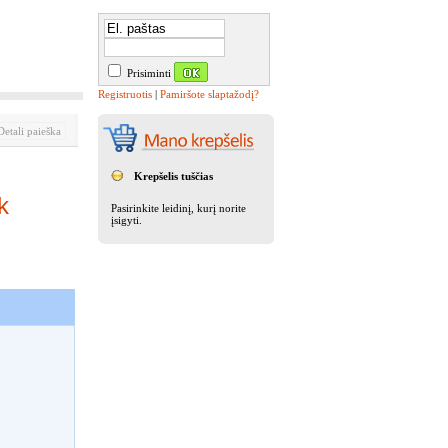
Prisiminti
Registruotis
|
Pamiršote slaptažodį?
etali paieška
Krepšelis tuščias
k
Pasirinkite leidinį, kurį norite
įsigyti.