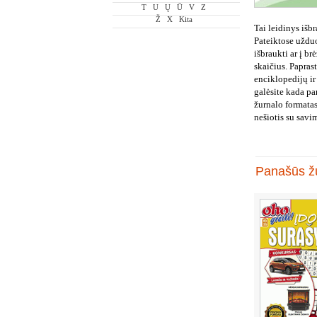
T
U
Ų
Ū
V
Z
Ž
X
Kita
Tai leidinys iš
Pateiktose užduo
išbraukti ar į br
skaičius. Papras
enciklopedijų ir
galėsite kada pa
žurnalo formatas
nešiotis su savim
Panašūs žu