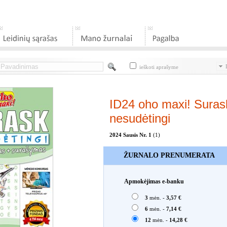
D
ieškoti aprašyme
ID24 oho maxi! Suras
nesudėtingi
2024 Sausis Nr. 1
(1)
ŽURNALO PRENUMERATA
Apmokėjimas e-banku
3
mėn. -
3,57 €
6
mėn. -
7,14 €
12
mėn. -
14,28 €