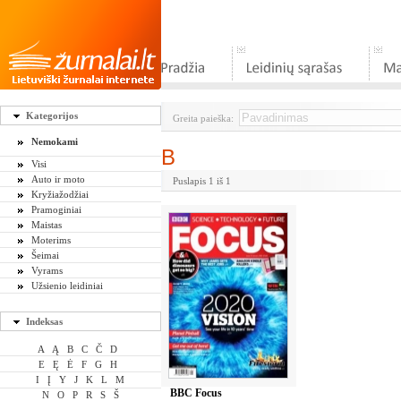
Kategorijos
Greita paieška:
Nemokami
B
Visi
Auto ir moto
Puslapis 1 iš 1
Kryžiažodžiai
Pramoginiai
Maistas
Moterims
Šeimai
Vyrams
Užsienio leidiniai
Indeksas
A
Ą
B
C
Č
D
E
Ę
Ė
F
G
H
I
Į
Y
J
K
L
M
BBC Focus
N
O
P
R
S
Š