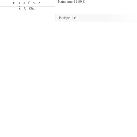
Kaina nuo
11,99 €
T
U
Ų
Ū
V
Z
Ž
X
Kita
Puslapis 1 iš 1