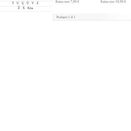
Kaina nuo
7,00 €
Kaina nuo
10,99 €
T
U
Ų
Ū
V
Z
Ž
X
Kita
Puslapis 1 iš 1