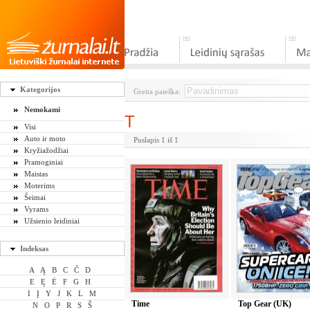
Kategorijos
Greita paieška:
Nemokami
T
Visi
Auto ir moto
Puslapis 1 iš 1
Kryžiažodžiai
Pramoginiai
Maistas
Moterims
Šeimai
Vyrams
Užsienio leidiniai
Indeksas
A
Ą
B
C
Č
D
E
Ę
Ė
F
G
H
I
Į
Y
J
K
L
M
Time
Top Gear (UK)
N
O
P
R
S
Š