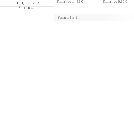
Kaina nuo
14,99 €
Kaina nuo
8,98 €
T
U
Ų
Ū
V
Z
Ž
X
Kita
Puslapis 1 iš 1