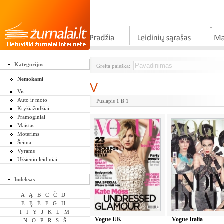
Kategorijos
Greita paieška:
Nemokami
V
Visi
Auto ir moto
Puslapis 1 iš 1
Kryžiažodžiai
Pramoginiai
Maistas
Moterims
Šeimai
Vyrams
Užsienio leidiniai
Indeksas
A
Ą
B
C
Č
D
E
Ę
Ė
F
G
H
I
Į
Y
J
K
L
M
Vogue UK
Vogue Italia
N
O
P
R
S
Š