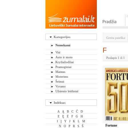
Kategorijos
Greita paieška:
Nemokami
F
Visi
Auto ir moto
Puslapis 1 iš 1
Kryžiažodžiai
Pramoginiai
Maistas
Moterims
Šeimai
Vyrams
Užsienio leidiniai
Indeksas
A
Ą
B
C
Č
D
E
Ę
Ė
F
G
H
I
Į
Y
J
K
L
M
Fortune
N
O
P
R
S
Š