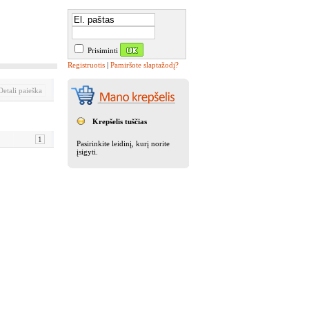
Prisiminti
Registruotis
|
Pamiršote slaptažodį?
etali paieška
Krepšelis tuščias
1
Pasirinkite leidinį, kurį norite
įsigyti.