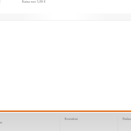
€
Kaina nuo
5,00 €
Kontaktai
Paslau
as
i