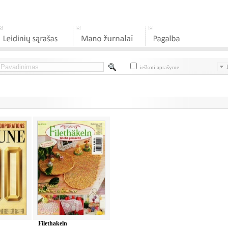
D
ieškoti aprašyme
Filethakeln