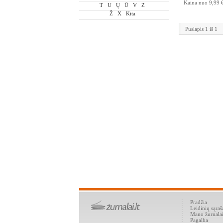
Kaina nuo
9,99 
T
U
Ų
Ū
V
Z
Ž
X
Kita
Puslapis 1 iš 1
Pradžia
Leidinių sąraš
Mano žurnala
Pagalba