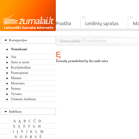
Kategorijos
Greita paieška:
Nemokami
Ę
Visi
Žurnalų prasidedančių šia raide nėra
Auto ir moto
Kryžiažodžiai
Pramoginiai
Maistas
Moterims
Šeimai
Vyrams
Užsienio leidiniai
Indeksas
A
Ą
B
C
Č
D
E
Ę
Ė
F
G
H
I
Į
Y
J
K
L
M
N
O
P
R
S
Š