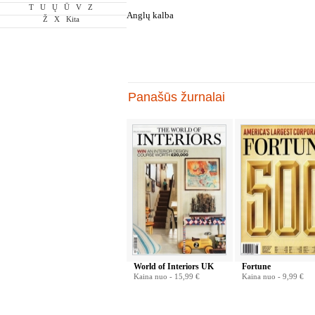
T
U
Ų
Ū
V
Z
Anglų kalba
Ž
X
Kita
Panašūs žurnalai
World of Interiors UK
Fortune
Kaina nuo -
15,99 €
Kaina nuo -
9,99 €