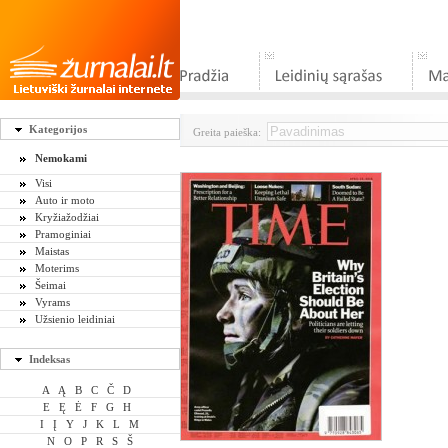
Kategorijos
Greita paieška:
Nemokami
Visi
Auto ir moto
Kryžiažodžiai
Pramoginiai
Maistas
Moterims
Šeimai
Vyrams
Užsienio leidiniai
Indeksas
A
Ą
B
C
Č
D
E
Ę
Ė
F
G
H
I
Į
Y
J
K
L
M
N
O
P
R
S
Š